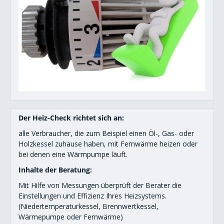
Gebäude-Check
Heiz-Check
Solar-Check
Detail-Check
Solarwärme-Check
Der Heiz-Check richtet sich an:
Eignungs-Check-Heizung
alle Verbraucher, die zum Beispiel einen Öl-, Gas- oder
Energieausweis
Holzkessel zuhause haben, mit Fernwärme heizen oder
bei denen eine Wärmpumpe läuft.
Heizkosten senken
Inhalte der Beratung:
Energiesparen im Büro
Mit Hilfe von Messungen überprüft der Berater die
Einstellungen und Effizienz Ihres Heizsystems.
Energiesparen in der Küche
(Niedertemperaturkessel, Brennwertkessel,
Wärmepumpe oder Fernwärme)
Wasser sparen