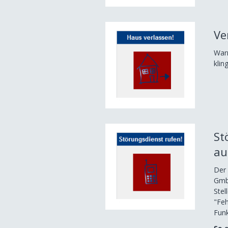
Ve
Warn
klin
St
au
Der
GmbH
Stel
"Feh
Funk