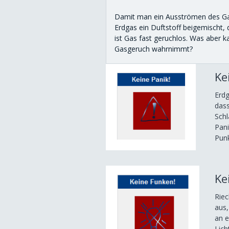
Damit man ein Ausströmen des Gas
Erdgas ein Duftstoff beigemischt, 
ist Gas fast geruchlos. Was aber
Gasgeruch wahrnimmt?
Ke
Erdg
das
Schl
Pani
Punk
Ke
Riec
aus,
an e
Lich