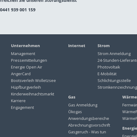
erreichen Sie unseren Störungsdienst
 0441 939 001 159
Unternehmen
Internet
Strom
Management
Strom Anmeldung
Pressemitteilungen
24-Stunden-Lieferan
Energie Open Air
Photovoltaik
AngerCard
E-Mobilität
Bootsverleih Wolletzsee
Schlichtungsstelle
Hüpfburgverleih
Stromkennzeichnung
Kinderweihnachtsmarkt
Gas
Wärme
Karriere
Gas Anmeldung
Fernwä
Engagement
Ökogas
WärmeP
Anwendungsbereiche
WärmeP
Abrechnungsvorschrift
Energi
Gasgeruch - Was tun
Energie