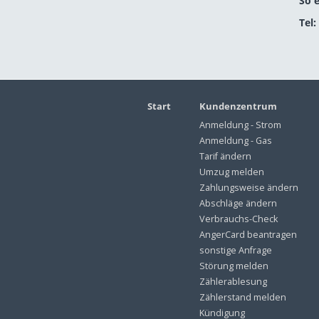
So 
Tel:
Start
Kundenzentrum
Anmeldung - Strom
Anmeldung - Gas
Tarif ändern
Umzug melden
Zahlungsweise ändern
Abschläge ändern
Verbrauchs-Check
AngerCard beantragen
sonstige Anfrage
Störung melden
Zählerablesung
Zählerstand melden
Kündigung