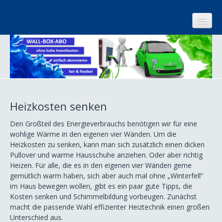
Start
Kundenzentrum
Unternehmen
Heizkosten senken
Internet
Den Großteil des Energieverbrauchs benötigen wir für eine
Strom
wohlige Wärme in den eigenen vier Wänden. Um die
Heizkosten zu senken, kann man sich zusätzlich einen dicken
Gas
Pullover und warme Hausschuhe anziehen. Oder aber richtig
Heizen. Für alle, die es in den eigenen vier Wänden gerne
Wärme
gemütlich warm haben, sich aber auch mal ohne „Winterfell“
Energie sparen
im Haus bewegen wollen, gibt es ein paar gute Tipps, die
Kosten senken und Schimmelbildung vorbeugen. Zunächst
Energieberatung
macht die passende Wahl effizienter Heiztechnik einen großen
Unterschied aus.
Heizkosten senken