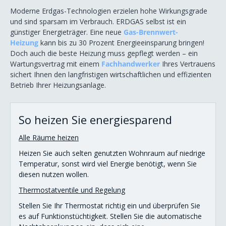
Moderne Erdgas-Technologien erzielen hohe Wirkungsgrade
Energiesparen im Büro
und sind sparsam im Verbrauch. ERDGAS selbst ist ein
günstiger Energieträger. Eine neue
Gas-Brennwert-
Energiesparen in der Küche
Heizung
kann bis zu 30 Prozent Energieeinsparung bringen!
Doch auch die beste Heizung muss gepflegt werden – ein
Wasser sparen
Wartungsvertrag mit einem
Fachhandwerker
Ihres Vertrauens
sichert Ihnen den langfristigen wirtschaftlichen und effizienten
Netz
Betrieb Ihrer Heizungsanlage.
Kontakt
So heizen Sie energiesparend
Alle Räume heizen
Heizen Sie auch selten genutzten Wohnraum auf niedrige
Temperatur, sonst wird viel Energie benötigt, wenn Sie
diesen nutzen wollen.
Thermostatventile und Regelung
Stellen Sie Ihr Thermostat richtig ein und überprüfen Sie
es auf Funktionstüchtigkeit. Stellen Sie die automatische