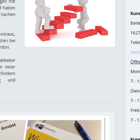
ugen mit
d haben
Kun
achen
Berl
162
 voraus,
sten bei
Tele
GmbH.
serv
rbeiter
Öffn
n einer
Mont
 fordern
olg und
7 - 
Dien
7 - 
Freit
7 - 
Kun