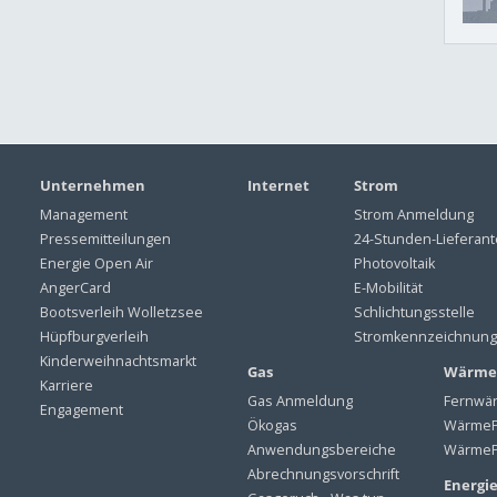
Unternehmen
Internet
Strom
Management
Strom Anmeldung
Pressemitteilungen
24-Stunden-Lieferan
Energie Open Air
Photovoltaik
AngerCard
E-Mobilität
Bootsverleih Wolletzsee
Schlichtungsstelle
Hüpfburgverleih
Stromkennzeichnung
Kinderweihnachtsmarkt
Gas
Wärme
Karriere
Gas Anmeldung
Fernwä
Engagement
Ökogas
WärmeP
Anwendungsbereiche
WärmeP
Abrechnungsvorschrift
Energi