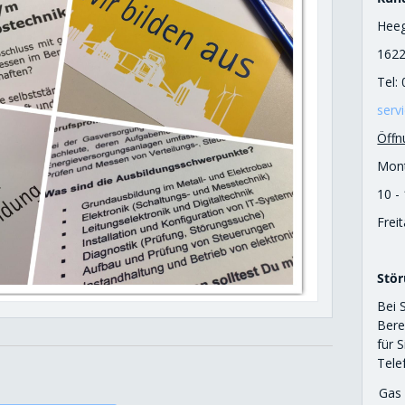
Heeg
1622
Tel:
serv
Öffn
Mont
10 -
Frei
Stör
Bei 
Bere
für 
Tel
Gas