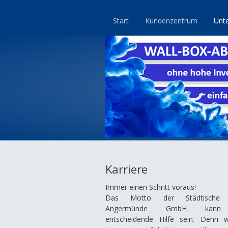
Start
Kundenzentrum
Unt
Karriere
Immer einen Schritt voraus!
Das Motto der Städtische
Angermünde GmbH kann
entscheidende Hilfe sein. Denn w