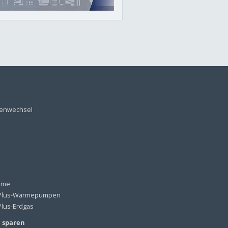
tenwechsel
rme
lus-Wärmepumpen
lus-Erdgas
e sparen