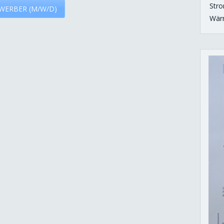
Str
WERBER (M/W/D)
Wär